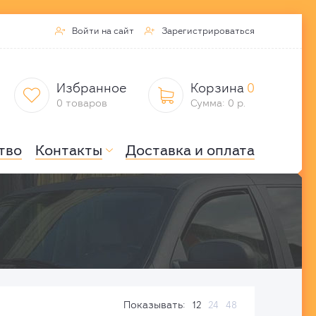
Войти на сайт
Зарегистрироваться


Избранное
Корзина
0


0 товаров
Сумма: 0 р.
тво
Контакты
Доставка и оплата

Показывать:
12
24
48