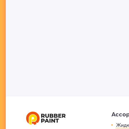
Ассо
Жидк