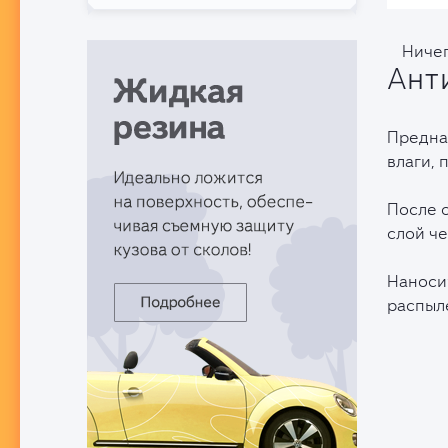
Ничег
Ант
Предна
влаги, 
После 
слой че
Наноси
распыл