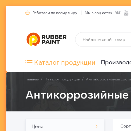


Работаем по всему миру
Мы в соц.сетях

Каталог продукции
Производ
Главная
Каталог продукции
Антикоррозийные сост
Антикоррозийные 
Цена
Сорт
