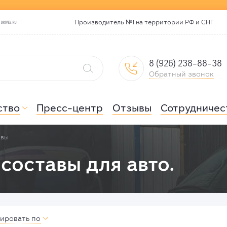

Производитель №1 на территории РФ и СНГ
8 (926) 238-88-38


Обратный звонок
ство
Пресс-центр
Отзывы
Сотрудничес

авы
составы для авто.
ировать по
