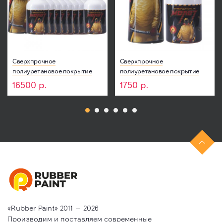
Сверхпрочное
Сверхпрочное
полиуретановое покрытие
полиуретановое покрытие
МОЛОТ - Черный (Комплект 10
МОЛОТ - Колеруемый
16500
р.
1750
р.
шт)

«Rubber Paint» 2011 — 2026
Производим и поставляем современные