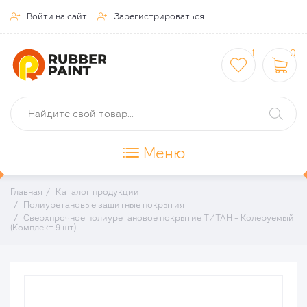
Войти на сайт
Зарегистрироваться


1
0



Меню
Главная
Каталог продукции
Полиуретановые защитные покрытия
Сверхпрочное полиуретановое покрытие ТИТАН - Колеруемый
(Комплект 9 шт)