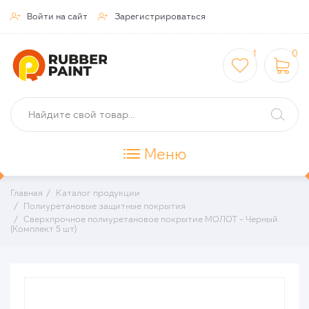
Войти на сайт
Зарегистрироваться


1
0



Меню
Главная
Каталог продукции
Полиуретановые защитные покрытия
Сверхпрочное полиуретановое покрытие МОЛОТ - Черный
(Комплект 5 шт)