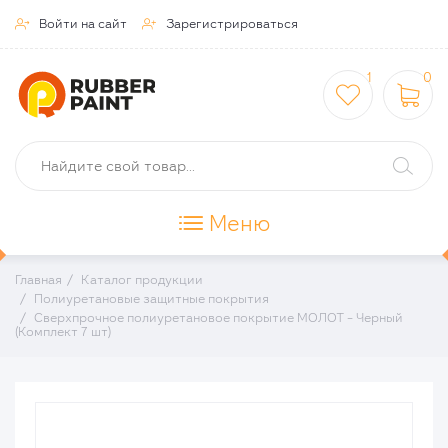
Войти на сайт
Зарегистрироваться


1
0



Меню
Главная
Каталог продукции
Полиуретановые защитные покрытия
Сверхпрочное полиуретановое покрытие МОЛОТ - Черный
(Комплект 7 шт)