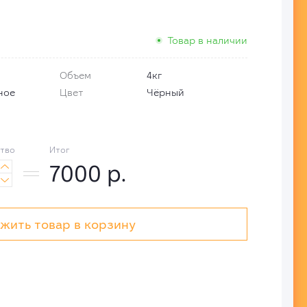
Товар в наличии
Объем
4кг
ное
Цвет
Чёрный
тво
Итог
7000
р.


жить товар в корзину