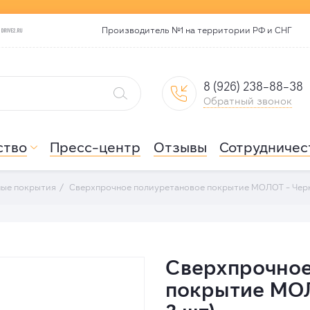

Производитель №1 на территории РФ и СНГ
8 (926) 238-88-38


Обратный звонок
ство
Пресс-центр
Отзывы
Сотрудничес

ные покрытия
Сверхпрочное полиуретановое покрытие МОЛОТ - Черн
Сверхпрочное
покрытие МОЛ