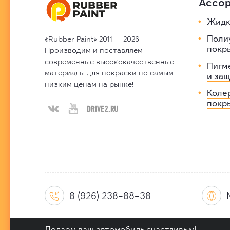
Ассо
Жидк
Поли
«Rubber Paint» 2011 — 2026
покр
Производим и поставляем
современные высококачественные
Пигм
материалы для покраски по самым
и за
низким ценам на рынке!
Коле

покр


8 (926) 238-88-38


Делаем ваш автомобиль счастливым!