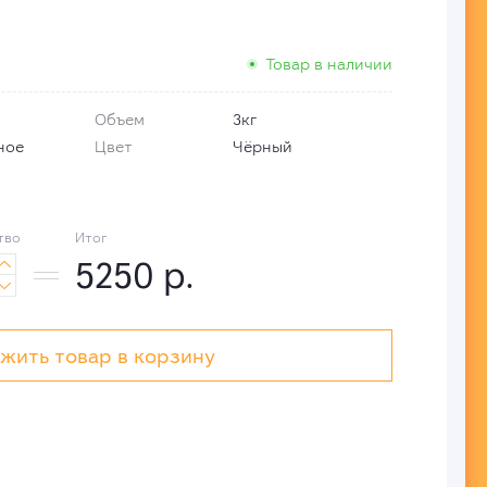
Товар в наличии
Объем
3кг
ное
Цвет
Чёрный
тво
Итог
5250
р.


жить товар в корзину