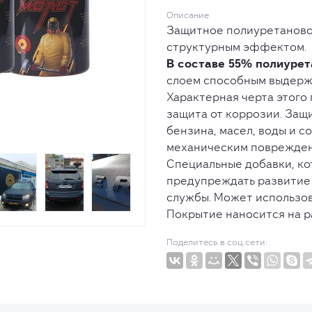
Описание
Защитное полиуретаново
структурным эффектом.
В составе 55% полиурет
слоем способным выдержа
Характерная черта этого 
защита от коррозии. Защ
бензина, масел, воды и с
механическим поврежден
Специальные добавки, ко
предупреждать развитие 
службы. Может использов
Покрытие наносится на р
Поделитесь в соц.сети: