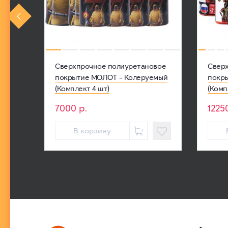
Сверхпрочное полиуретановое
Свер
покрытие МОЛОТ - Колеруемый
покр
(Комплект 4 шт)
(Комп
7000
р.
1225
В корзину

