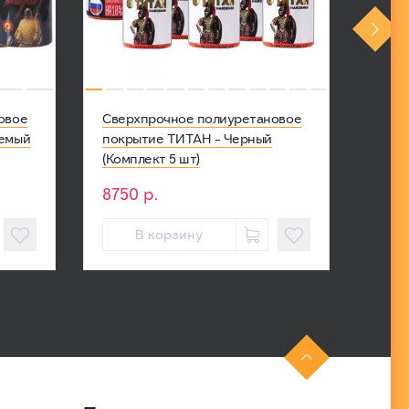
овое
Сверхпрочное полиуретановое
Свер
уемый
покрытие ТИТАН - Черный
покр
(Комплект 5 шт)
(Комп
8750
р.
105

В корзину


