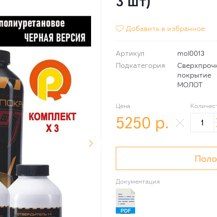
3 шт)
Добавить в избранное

Артикул
mol0013
Подкатегория
Сверхпроч
покрытие
МОЛОТ
Цена
Количес
5250
р.
Поло
Документация
PDF