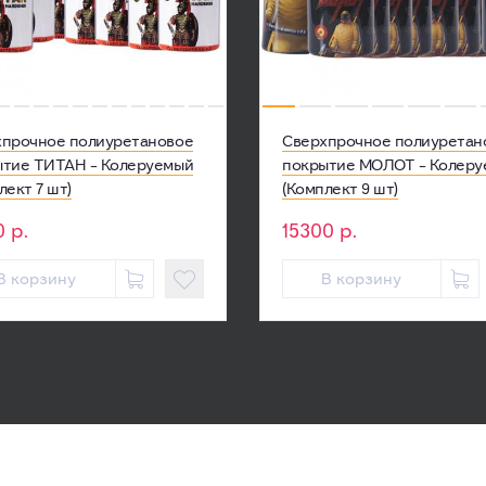
хпрочное полиуретановое
Сверхпрочное полиуретан
ытие ТИТАН - Колеруемый
покрытие МОЛОТ - Колер
лект 7 шт)
(Комплект 9 шт)
0
р.
15300
р.
В корзину


В корзину
